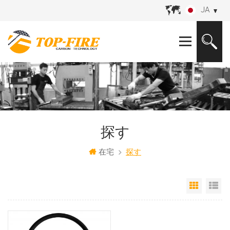
JA
探す
在宅
探す
グリッ
リ