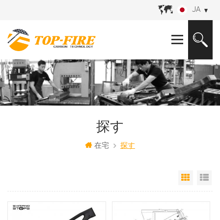
JA
探す
在宅
探す
グリッ
リ